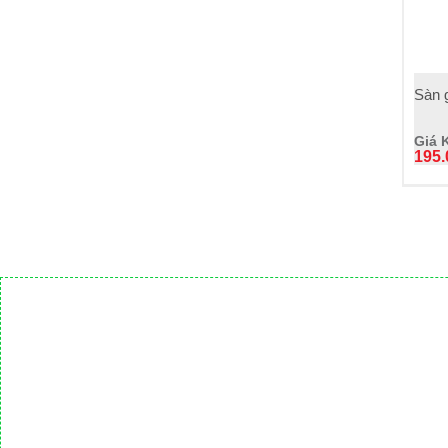
+
Sàn 
Giá 
195.