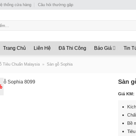
ệ thống cửa hàng
Câu hỏi thường gặp
Trang Chủ
Liên Hệ
Đã Thi Công
Báo Giá
Tin T
ỗ Tiêu Chuẩn Malaysia
»
Sàn gỗ Sophia
Sàn g
%
Giá KM:
Quan
Kích
Tâm
Chất
Bề m
Tiê