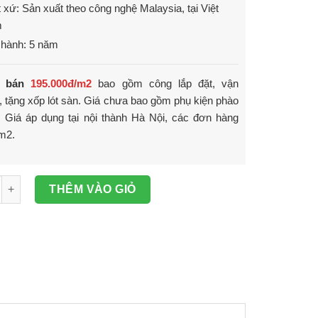
 xứ: Sản xuất theo công nghệ Malaysia, tại Việt
m
 hành: 5 năm
á bán
195.000đ/m2
bao gồm công lắp đặt, vận
 tặng xốp lót sàn. Giá chưa bao gồm phụ kiện phào
. Giá áp dụng tại nội thành Hà Nội, các đơn hàng
m2.
Sophia 8099 số lượng
THÊM VÀO GIỎ
GỌI TƯ VẤN
CHAT ZALO