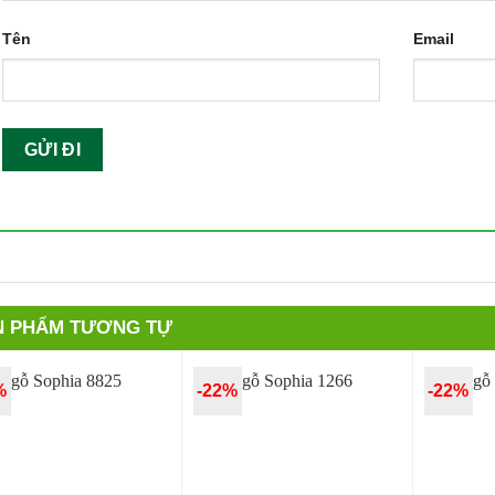
Tên
Email
N PHẨM TƯƠNG TỰ
%
-22%
-22%
Quan
Quan
Tâm
Tâm