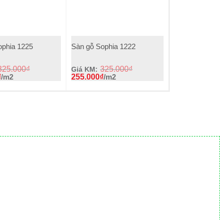
+
ophia 1225
Sàn gỗ Sophia 1222
325.000
₫
325.000
₫
Giá KM:
₫
/m2
255.000
₫
/m2