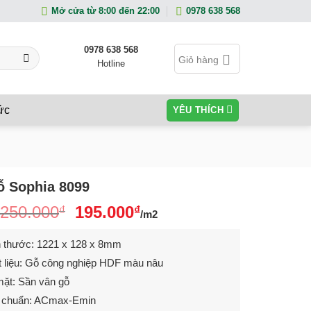
Mở cửa từ 8:00 đến 22:00
0978 638 568
0978 638 568
Giỏ hàng
Hotline
ức
YÊU THÍCH
ỗ Sophia 8099
250.000
195.000
₫
₫
/m2
 thước: 1221 x 128 x 8mm
 liệu: Gỗ công nghiệp HDF màu nâu
ặt: Sần vân gỗ
u chuẩn: ACmax-Emin