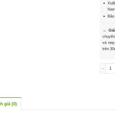
Xuất
Na
Bảo
→ Gi
chuyển,
và nẹp
trên 30
Sàn gỗ 
h giá (0)