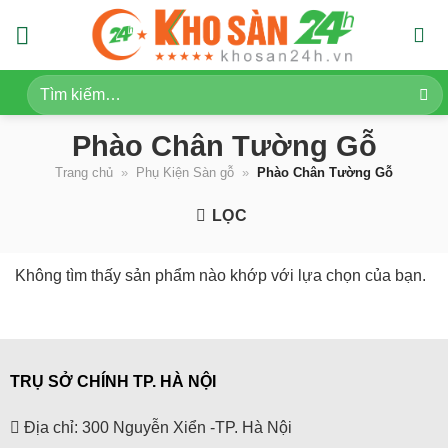
Skip
to
content
Tìm
kiếm:
Phào Chân Tường Gỗ
Trang chủ
»
Phụ Kiện Sàn gỗ
»
Phào Chân Tường Gỗ
LỌC
Không tìm thấy sản phẩm nào khớp với lựa chọn của bạn.
TRỤ SỞ CHÍNH TP. HÀ NỘI
Địa chỉ: 300 Nguyễn Xiển -TP. Hà Nội