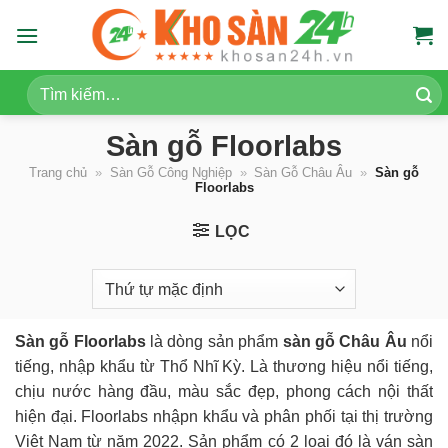
Skip
to
content
Tìm
kiếm:
Sàn gỗ Floorlabs
Trang chủ
»
Sàn Gỗ Công Nghiệp
»
Sàn Gỗ Châu Âu
»
Sàn gỗ
Floorlabs
LỌC
Sàn gỗ Floorlabs
là dòng sản phẩm
sàn gỗ Châu Âu
nổi
tiếng, nhập khẩu từ Thổ Nhĩ Kỳ. Là thương hiệu nổi tiếng,
chịu nước hàng đầu, màu sắc đẹp, phong cách nội thất
hiện đại. Floorlabs nhậpn khẩu và phân phối tại thị trường
Việt Nam từ năm 2022. Sản phẩm có 2 loại đó là ván sàn