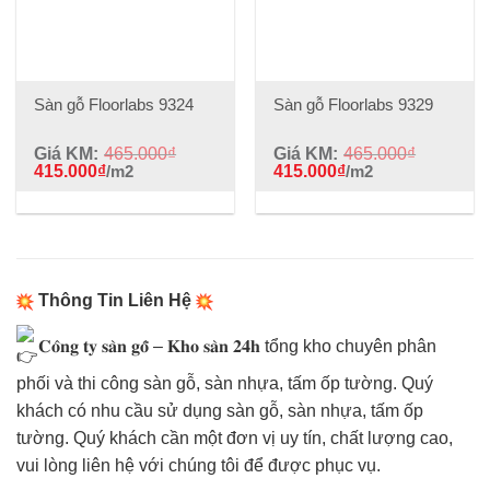
☑️
Giá cả hợp lý:
Sàn gỗ Floorlabs với mức giá bán hợp lý
nhất trong số các loại sàn gỗ Châu Âu. Màu sắc đẹp, chất
lượng tốt, giá lại hợp lý nên rất dễ tiếp cân với người
dùng. Quý khách hàng được sử dụng sản phẩm tốt, giá
Sàn gỗ Floorlabs 9324
Sàn gỗ Floorlabs 9329
hợp lý khi chọn mua loại sàn gỗ này.
Giá KM:
465.000
₫
Giá KM:
465.000
₫
>>
Sàn gỗ Thổ Nhĩ Kỳ Floorlabs với
415.000
₫
/m2
415.000
₫
/m2
những điểm mạnh như: Chịu nước tốt,
chống cong vênh chống co ngót, chịu lực
tốt. Bề mặt mịn màng, chống trơn trượt,
công nghệ tạo vân gỗ chân thực, đẹp,
Thông Tin Liên Hệ
tinh tế. Xuất xứ Châu Âu rõ ràng, cốt gỗ
𝐂𝐨̂𝐧𝐠 𝐭𝐲 𝐬𝐚̀𝐧 𝐠𝐨̂̃ – 𝐊𝐡𝐨 𝐬𝐚̀𝐧 𝟐𝟒𝐡 tổng kho chuyên phân
sạch an toàn với người dùng. Tốt cho
phối và thi công sàn gỗ, sàn nhựa, tấm ốp tường. Quý
sức khỏe, giá thành hợp lý, dễ chọn dễ
khách có nhu cầu sử dụng sàn gỗ, sàn nhựa, tấm ốp
mua.
tường. Quý khách cần một đơn vị uy tín, chất lượng cao,
vui lòng liên hệ với chúng tôi để được phục vụ.