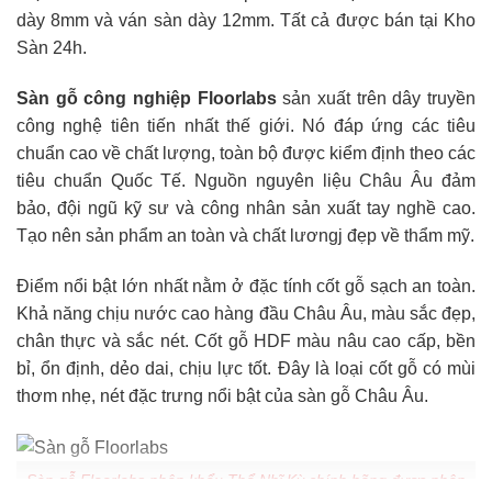
dày 8mm và ván sàn dày 12mm. Tất cả được bán tại Kho
Sàn 24h.
Sàn gỗ công nghiệp Floorlabs
sản xuất trên dây truyền
công nghệ tiên tiến nhất thế giới. Nó đáp ứng các tiêu
chuẩn cao về chất lượng, toàn bộ được kiểm định theo các
tiêu chuẩn Quốc Tế. Nguồn nguyên liệu Châu Âu đảm
bảo, đội ngũ kỹ sư và công nhân sản xuất tay nghề cao.
Tạo nên sản phẩm an toàn và chất lươngj đẹp về thẩm mỹ.
Điểm nổi bật lớn nhất nằm ở đặc tính cốt gỗ sạch an toàn.
Khả năng chịu nước cao hàng đầu Châu Âu, màu sắc đẹp,
chân thực và sắc nét. Cốt gỗ HDF màu nâu cao cấp, bền
bỉ, ổn định, dẻo dai, chịu lực tốt. Đây là loại cốt gỗ có mùi
thơm nhẹ, nét đặc trưng nổi bật của sàn gỗ Châu Âu.
Sàn gỗ Floorlabs nhập khẩu Thổ Nhĩ Kỳ chính hãng được phân