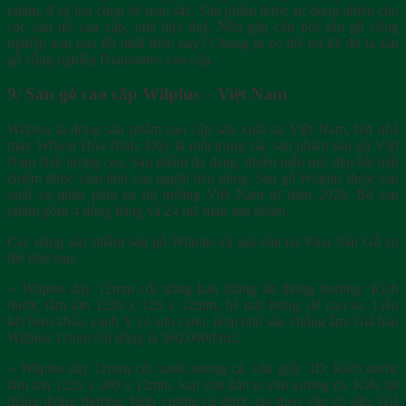
phẩm, 8 sự lựa chọn về màu sắc. Sản phẩm được sử dụng nhiều cho
các căn hộ cao cấp, nhà biệt thự. Nếu gặp câu hỏi sàn gỗ công
nghiệp loại nao tốt nhất hiện nay? Chúng ta có thể trả lời đó là sàn
gỗ cống nghiệp Diamontex cao cấp.
9/ Sàn gỗ cao cấp Wilplus – Việt Nam
Wilplus là dòng sản phẩm cao cấp sản xuất tại Việt Nam, bởi nhà
máy Wilson Hòa Bình. Đây là một trong các sản phẩm sàn gỗ Việt
Nam chất lượng cao. Sản phẩm da dang, nhiều mẫu mã, đẹp bắt mắt
chiếm được cảm tình của người tiêu dùng. Sàn gỗ Wilplus được sản
xuất và phân phối tại thị trường Việt Nam từ năm 2020. Bộ sản
phẩm gồm 4 dòng hàng và 24 mã màu sản phẩm.
Các dòng sản phầm sàn gỗ Wilplus và giá ván tại Vina Sàn Gỗ cụ
thể như sau:
+ Wilplus dày 12mm cốt trắng bản thẳng lát thông thường: Kích
thước tâm sàn 1220 x 128 x 12mm, bề mặt bóng, đế cao su. Liên
kết hèm khóa, cạnh V có sơn cạnh, hèm phủ sáp chống ẩm: Giá bán
Wilplus 12mm cốt trắng là 360.000đ/m2.
+ Wilplus dày 12mm cốt xanh xương cá, vân giấy 3D: Kích thước
tấm sàn 1220 x 300 x 12mm, loại ván bản to vân xương cá. Kiểu lát
thẳng thông thường, hình xương cá được tạo theo vân có sẵn. Giá