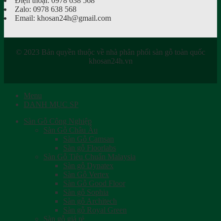
Điện thoại: 0978 638 568
Zalo: 0978 638 568
Email: khosan24h@gmail.com
© 2023 Bản quyền thuộc về nhà phân phối sàn gỗ toàn quốc
khosan24h.vn
Menu
DANH MỤC SP
Sàn Gỗ Công Nghiệp
Sàn Gỗ Châu Âu
Sàn Gỗ Camsan
Sàn gỗ Floorlabs
Sàn Gỗ Tiêu Chuẩn Malaysia
Sàn gỗ Dynatex
Sàn Gỗ Vertex
Sàn Gỗ Good Floor
Sàn gỗ Sophia
Sàn gỗ Architech
Sàn gỗ Royal Green
Sàn gỗ giá rẻ