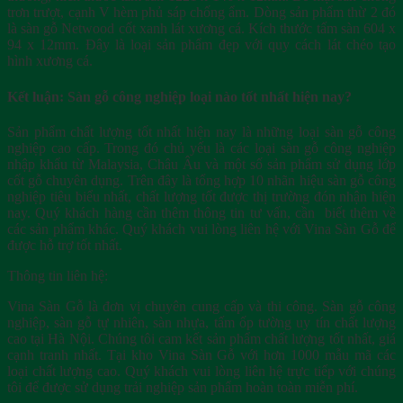
trơn trượt, cạnh V hèm phủ sáp chống ẩm. Dòng sản phẩm thừ 2 đó
là sàn gỗ Netwood cốt xanh lát xương cá. Kích thước tấm sàn 604 x
94 x 12mm. Đây là loại sản phẩm đẹp với quy cách lát chéo tạo
hình xương cá.
Kết luận: Sàn gỗ công nghiệp loại nào tốt nhất hiện nay?
Sản phẩm chất lượng tốt nhất hiện nay là những loại sàn gỗ công
nghiệp cao cấp. Trong đó chủ yếu là các loại sàn gỗ công nghiệp
nhập khẩu từ Malaysia, Châu Âu và một số sản phẩm sử dụng lớp
cốt gỗ chuyên dụng. Trên đây là tổng hợp 10 nhãn hiệu sàn gỗ công
nghiệp tiêu biểu nhất, chất lượng tốt được thị trường đón nhận hiện
nay. Quý khách hàng cần thêm thông tin tư vấn, cần biết thêm về
các sản phẩm khác. Quý khách vui lòng liên hệ với Vina Sàn Gỗ để
được hỗ trợ tốt nhất.
Thông tin liên hệ:
Vina Sàn Gỗ là đơn vị chuyên cung cấp và thi công. Sàn gỗ công
nghiệp, sàn gỗ tự nhiên, sàn nhựa, tấm ốp tường uy tín chất lượng
cao tại Hà Nội. Chúng tôi cam kết sản phẩm chất lượng tốt nhất, giá
cạnh tranh nhất. Tại kho Vina Sàn Gỗ với hơn 1000 mẫu mã các
loại chất lượng cao. Quý khách vui lòng liên hệ trực tiếp với chúng
tôi để được sử dụng trải nghiệp sản phẩm hoàn toàn miễn phí.