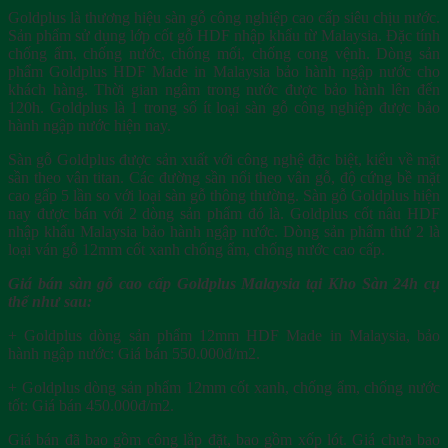
Goldplus là thương hiệu sàn gỗ công nghiệp cao cấp siêu chịu nước.
Sản phẩm sử dụng lớp cốt gỗ HDF nhập khẩu từ Malaysia. Đặc tính
chống ẩm, chống nước, chống mối, chống cong vệnh. Dòng sản
phẩm Goldplus HDF Made in Malaysia bảo hành ngập nước cho
khách hàng. Thời gian ngâm trong nước được bảo hành lên đến
120h. Goldplus là 1 trong số ít loại sàn gỗ công nghiệp được bảo
hành ngập nước hiện nay.
Sàn gỗ Goldplus được sản xuất với công nghệ đặc biệt, kiểu về mặt
sần theo vân titan. Các đường sần nổi theo vân gỗ, độ cứng bề mặt
cao gấp 5 lần so với loại sàn gỗ thông thường. Sàn gỗ Goldplus hiện
nay được bán với 2 dòng sản phẩm đó là. Goldplus cốt nâu HDF
nhập khẩu Malaysia bảo hành ngập nước. Dòng sản phẩm thứ 2 là
loại ván gỗ 12mm cốt xanh chống ẩm, chống nước cao cấp.
Giá bán sàn gỗ cao cấp Goldplus Malaysia tại Kho Sàn 24h cụ
thể như sau:
+ Goldplus dòng sản phẩm 12mm HDF Made in Malaysia, bảo
hành ngập nước: Giá bán 550.000đ/m2.
+ Goldplus dòng sản phẩm 12mm cốt xanh, chống ẩm, chống nước
tốt: Giá bán 450.000đ/m2.
Giá bán đã bao gồm công lắp đặt, bao gồm xốp lót. Giá chưa bao