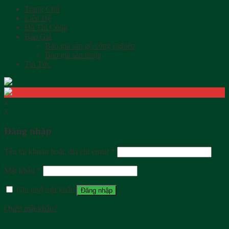
Trang Chủ
Liên Hệ
Đã Thi Công
Báo Giá
Báo giá sàn gỗ công nghiệp
Báo giá sàn nhựa
Tin Tức
x
x
Đăng nhập
Tên tài khoản hoặc địa chỉ email
*
Mật khẩu
*
Ghi nhớ mật khẩu
Đăng nhập
Quên mật khẩu?