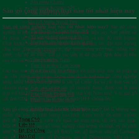
Sàn nhựa Charm
Sàn nhựa Kosmos SPC
Sàn gỗ công nghiệp loại nào tốt nhất hiện nay
Sàn nhựa TH Floor
Sàn Gỗ Nhựa Ngoài Trời
Sàn gỗ công nghiệp
loại nào tốt nhất hiện nay?
Sàn gỗ công
Thanh sàn gỗ nhựa ngoài trời
nghiệp là loại vật liệu lót sàn phổ biến nhất hiện nay. Sản phẩm rất
Vỉ sàn gỗ nhựa ngoài trời
đa dạng về mẫu mã chủng loại, giá thành và cấp độ chất lượng.
Phụ kiện sàn gỗ nhựa ngoài trời
Chất lượng sàn gỗ tốt nhất được đánh giá qua các đặc tính chống
chịu như: Đặc tính chịu nước, đặc tính chống mối mọt, chống trầy
Tấm ốp tường
xước, cấp độ an toàn. Tất cả các yếu tố để quyết định đến độ bền
Tấm ốp tường Nano
của ván sàn gỗ công nghiệp.
Tấm ốp tường Lam Sóng
Các loại sàn gỗ đạt cấp độ chất lượng tốt nhất hiện nay đa phần là
Phụ kiện tấm ốp tường
các sản phẩm nhập khẩu. Đứng đầu là các loại sàn gỗ công nghiệp
Phụ Kiện Sàn gỗ
nhập khẩu Malaysia, tiếp đến là sàn gỗ Châu Âu và các loại ván gỗ
chuyên dụng. Các sản phẩm sàn gỗ chuyên dụng, được coi là phù
Cao su non lót sàn
hợp với khí hậu và điều kiện khí hậu của Việt Nam như. Ván sàn gỗ
Phào Chân Tường Gỗ
cốt đen CDF, cốt đen HDF và cốt xanh HFF chống ẩm.
Phào chân tường nhựa
Cầu Thang Gỗ Công Nghiệp
Sàn gỗ công nghiệp loại nào tốt nhất hiện nay?
Đó là những sản
phẩm đạt cấp độ chất lượng cao nhất. Chịu nước tốt nhất, chống
Trang Chủ
mối tốt nhất, chống xước tốt nhất, an toàn nhất, độ bền cao nhất.
Liên Hệ
Một số sản phẩm sàn gỗ công nghiệp chất lượng tốt nhất, uy tín nhất
Đã Thi Công
như: Sàn gỗ Robina, sàn gỗ Binyl, sàn gỗ Inovar, sàn gỗ Camsan,
Báo Giá
sàn gỗ Goldplus, sàn gỗ Dynatex, sàn gỗ Diamontex. Một số sản