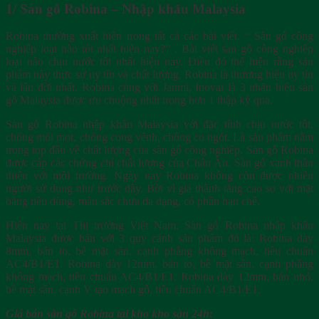
1/ Sàn gỗ Robina – Nhập khẩu Malaysia
Robina thường xuất hiện trong tất cả các bài viết. “ Sàn gỗ công
nghiệp loại nào tốt nhất hiện nay?” . Bài viết sàn gỗ công nghiệp
loại nào chịu nước tốt nhất hiện nay. Điều đó thể hiện rằng sản
phẩm này thực sự uy tín và chất lượng. Robina là thương hiệu uy tín
và lâu đời nhất. Robina cùng với Janmi, Inovar là 3 nhãn hiệu sàn
gỗ Malaysia được ưu chuộng nhất trong hơn 1 thập kỷ qua.
Sàn gỗ Robina nhập khẩu Malaysia với đặc tính chịu nước tốt,
chống mối mọt, chống cong vênh, chống co ngót. Là sản phẩm nằm
trong top đầu về chất lượng của sàn gỗ công nghiệp. Sàn gỗ Robina
được cấp các chứng chỉ chất lượng của Châu Âu. Sàn gỗ xanh thân
thiện với môi trường. Ngày nay Robina không còn được nhiều
người sử dụng như trước đây. Bởi vì giá thành tăng cao so với mặt
bằng tiêu dùng, màu sắc chưa đa dạng, có phần hạn chế.
Hiện nay tại Thị trường Việt Nam. Sàn gỗ Robina nhập khẩu
Malaysia được bán với 3 quy cánh sản phẩm đó là: Robina dày
8mm, bản to, bề mặt sần, cạnh phẳng không mạch, tiêu chuẩn
AC4/B1/E1. Robina dày 12mm, bản to, bề mặt sần, cạnh phẳng
không mạch, tiêu chuẩn AC4/B1/E1. Robina dày 12mm, bản nhỏ,
bề mặt sần, cạnh V tạo mạch gỗ, tiêu chuẩn AC4/B1/E1.
Giá bán sàn gỗ Robina tại kho kho sàn 24h: