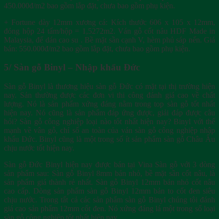
450.000đ/m2 bao gồm lắp đặt, chưa bao gồm phụ kiện.
+ Fortune dày 12mm xương cá: Kích thước 606 x 105 x 12mm,
đóng hộp 24 tấm/hộp = 1,5272m2. Ván gỗ cốt nâu HDF Made in
Malaysia, đế dán cao su . Bề mặt sần cạnh V, hèm phủ sáp nến. Giá
bán: 550.000đ/m2 bao gồm lắp đặt, chưa bao gồm phụ kiện.
5/ Sàn gỗ Binyl – Nhập khẩu Đức
Sàn gỗ Binyl là thương hiệu sàn gỗ Đức có mặt tại thị trường hiện
nay. Sản thường được các đơn vi thi công đánh giá cao về chất
lượng. Nó là sản phẩm xứng đáng nằm trong top sàn gỗ tốt nhất
hiện nay. Nó cũng là sản phẩm đáp ứng được, giải đáp được câu
hỏi? Sàn gỗ công nghiệp loại nào tốt nhất hiện nay? Binyl với thế
mạnh về vân gỗ, chỉ số an toàn của ván sàn gỗ công nghiệp nhập
khẩu Đức. Binyl cũng là một trong số ít sản phẩm sàn gỗ Châu Âu
chịu nước tốt hiện nay.
Sàn gỗ Đức Binyl hiện nay được bán tại Vina Sàn gỗ với 3 dòng
sản phẩm sau: Sàn gỗ Binyl 8mm bản nhỏ, bề mặt sần cốt nâu, là
sản phẩm giá thành rẻ nhất. Sàn gỗ Binyl 12mm bản nhỏ cốt nâu
cao cấp. Dòng sản phẩm sàn gỗ Binyl 12mm bản to cốt đen siêu
chịu nước. Trong tất cả các sản phẩm sàn gỗ Binyl chúng tôi đánh
giá cao sản phẩm 12mm cốt đen. Nó xứng đáng lá một trong số loại
sàn gỗ công nghiệp tốt nhất hiện nay.