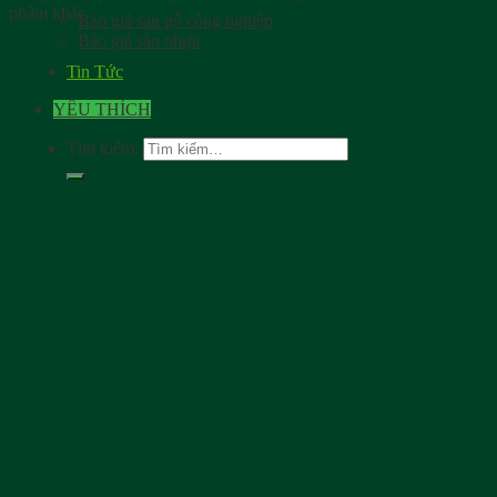
phẩm khác.
Báo giá sàn gỗ công nghiệp
Báo giá sàn nhựa
Tin Tức
YÊU THÍCH
Tìm kiếm: