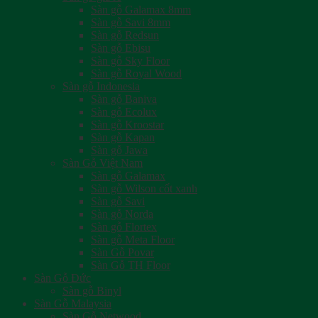
Sàn gỗ Galamax 8mm
Sàn gỗ Savi 8mm
Sàn gỗ Redsun
Sàn gỗ Ebisu
Sàn gỗ Sky Floor
Sàn gỗ Royal Wood
Sàn gỗ Indonesia
Sàn gỗ Baniva
Sàn gỗ Ecolux
Sàn gỗ Kroostar
Sàn gỗ Kapan
Sàn gỗ Jawa
Sàn Gỗ Việt Nam
Sàn gỗ Galamax
Sàn gỗ Wilson cốt xanh
Sàn gỗ Savi
Sàn gỗ Norda
Sàn gỗ Flortex
Sàn gỗ Meta Floor
Sàn Gỗ Povar
Sàn Gỗ TH Floor
Sàn Gỗ Đức
Sàn gỗ Binyl
Sàn Gỗ Malaysia
Sàn Gỗ Netwood