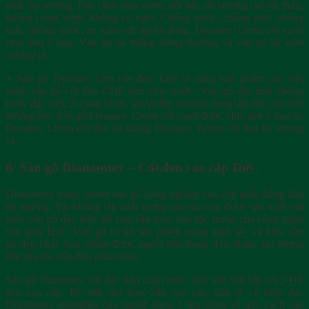
nhất thị trường. Đặc tính chịu nước nổi bật, độ trương nở rất thấp,
không cong vênh, không co ngót. Chống nước, chống mối, chống
trơn, chống xước, an toàn với người dùng. Dynatex 12mm cốt xanh
chia làm 2 loại: Ván gỗ lát thẳng thông thường và ván gỗ lát kiểu
xương cá.
+ Sàn gỗ Dynatex 12m cốt đen: Đây là dòng sản phẩm cao cấp
nhất, ván gỗ cốt đen CDF siêu chịu nước. Ván gỗ đặc tính chống
nước đặc biệt, ít cong vênh, sản phẩm chuyên dụng lắp đặt cho môi
trường ẩm. Sàn gỗ Dynatex 12mm cốt xanh được chia làm 2 loại là:
Dynatex 12mm cốt đen lát thẳng, Dynatex 12mm cốt đen lát xương
cá.
8/ Sàn gỗ Diamontex – Cốt đen cao cấp Đức.
Diamontex thuộc nhóm sàn gỗ công nghiệp cao cấp nhất đứng đầu
thị trường. Nó không chỉ chất lượng cao mà còn được sản xuất với
kiểu vân gỗ đặc biệt. Bề mặt sần theo vân đặc trưng của công nghệ
vân giấy Đức. Ván gỗ có bộ sản phẩm mang màu sắc và kiểu vân
gỗ đẹp nhất. Sản phẩm được người tiêu dùng đón nhận, sản lượng
tiêu thụ tốt, dẫn đầu phân khúc.
Sàn gỗ Dimontex với đặc tính chịu nước siêu việt với lớp cốt CDF
đen cao cấp. Bề mặt sần theo vân cao cấp, tinh tế và hiện đại.
Diamontex mangđến cho người dùng 1 lựa chọn về quy cách sản