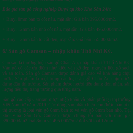
Báo giá sàn gỗ công nghiệp
Binyl tại kho Kho Sàn 24h:
+ Binyl 8mm bản to cốt nâu, mặt sần: Giá bán 395.000đ/m2.
+ Binyl 12mm bản nhỏ cốt nâu, mặt sần: Giá bán 495.000đ/m2.
+ Binyl 12mm bản to cốt đen, mặt sần: Giá bán 555.000đ/m2.
6/ Sàn gỗ Camsan – nhập khẩu Thổ Nhĩ Kỳ.
Camsan là thương hiệu sàn gỗ Châu Âu, nhập khẩu từ Thổ Nhĩ Kỳ.
Ván gỗ có các ưu điểm như kiểu vân gỗ đẹp, nguyên liệu gỗ sạch
và an toàn. Sàn gỗ Camsan được đánh giá cao về khả năng chịu
nước. Sản phẩm là một trong các loại sàn gỗ Châu Âu chịu nước
đứng đầu thị trường. Sản phẩm được người tiêu dùng đón nhận, sản
lượng tiêu thụ trăng trưởng qua từng năm.
Sàn gỗ cao cấp Camsan được nhập khẩu và phân phối tại thị trường
Việt Nam từ năm 2019. Các dòng sản phẩm hiện còn được bán trên
thị trường là loại ván gỗ 8mm bản to và ván gỗ 8mm bản nhỏ. Tại
kho Vina Sàn Gỗ, Camsan được chúng tôi bán với mức giá
380.000đ/m2 loại 8mm và 495.000đ/m2 đối với loại 12mm.