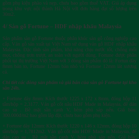
gồm phụ kiện phào và nẹp, chưa bao gồm thuế VAT. Giá áp dụng
trong khu vực nội thành Hà Nội với đơn hàng đạt số lượng trên
30m2.
4/ Sàn gỗ Fortune – HDF nhập khẩu Malaysia
Sản phẩm sàn gỗ Fortune thuộc phân khúc sàn gỗ công nghiệp cao
cấp. Ván gỗ sản xuất tại Việt Nam sử dụng ván gỗ HDF nhập khẩu
Malaysia. Đặc tính sản phẩm, khả năng chịu nước tốt, chống mối
mọt, chống trơn trượt, an toàn với người dùng. Fortune được phân
phối tại thị trường Việt Nam với 3 dòng sản phẩm đó là: Fortun dày
8mm bản to, Fortune 12mm bản nhỏ và Fortune 12mm lát xương
cá.
Chi tiết các dòng sản phẩm và giá bán của sàn gỗ Fortune tại kho
sàn 24h.
+ Fortune dày 8mm: Kích thước 1225 x 172 x 8mm, đóng hộp 11
tấm/hộp = 2,3177. Ván gỗ cốt nâu HDF Made in Malaysia, đế dán
cao su . Bề mặt sần cạnh V, hèm phủ sáp nến. Giá bán:
300.000đ/m2 bao gồm lắp đặt, chưa bao gồm phụ kiện.
+ Fortune dày 12mm: Kích thước 1220 x 146 x 12mm, đóng hộp 10
tấm/hộp = 1,7812m2. Ván gỗ cốt nâu HDF Made in Malaysia, đế
dán cao su . Bề mặt sần cạnh V, hèm phủ sáp nến. Giá bán: