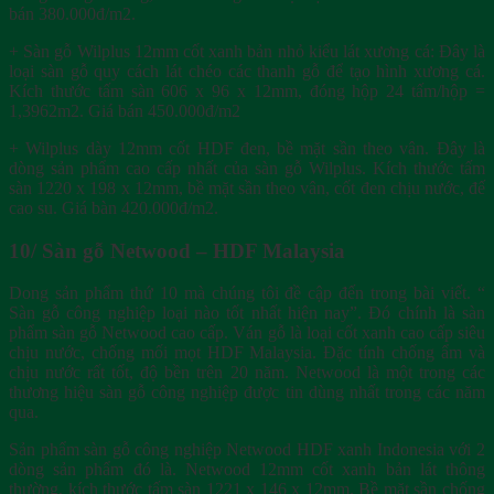
bán 380.000đ/m2.
+ Sàn gỗ Wilplus 12mm cốt xanh bản nhỏ kiểu lát xương cá: Đây là
loại sàn gỗ quy cách lát chéo các thanh gỗ để tạo hình xương cá.
Kích thước tấm sàn 606 x 96 x 12mm, đóng hộp 24 tấm/hộp =
1,3962m2. Giá bán 450.000đ/m2
+ Wilplus dày 12mm cốt HDF đen, bề mặt sần theo vân. Đây là
dòng sản phẩm cao cấp nhất của sàn gỗ Wilplus. Kích thước tấm
sàn 1220 x 198 x 12mm, bề mặt sần theo vân, cốt đen chịu nước, đế
cao su. Giá bàn 420.000đ/m2.
10/ Sàn gỗ Netwood – HDF Malaysia
Dong sản phẩm thứ 10 mà chúng tôi đề cập đến trong bài viết. “
Sàn gỗ công nghiệp loại nào tốt nhất hiện nay”. Đó chính là sàn
phẩm sàn gỗ Netwood cao cấp. Ván gỗ là loại cốt xanh cao cấp siêu
chịu nước, chống mối mọt HDF Malaysia. Đặc tính chống ẩm và
chịu nước rất tốt, độ bền trên 20 năm. Netwood là một trong các
thương hiệu sàn gỗ công nghiệp được tin dùng nhất trong các năm
qua.
Sản phẩm sàn gỗ công nghiệp Netwood HDF xanh Indonesia với 2
dòng sản phẩm đó là. Netwood 12mm cốt xanh bản lát thông
thường, kích thước tấm sàn 1221 x 146 x 12mm. Bề mặt sần chống