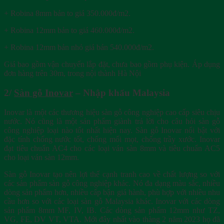
+ Robina 8mm bản to giá 350.000đ/m2.
+ Robina 12mm bản to giá 460.000đ/m2.
+ Robina 12mm bản nhỏ giá bán 540.000đ/m2.
Giá bao gồm vận chuyển lắp đặt, chưa bao gồm phụ kiện. Áp dụng
đơn hàng trên 30m, trong nội thành Hà Nội
2/
Sàn gỗ Inovar
– Nhập khẩu Malaysia
Inovar là một các thương hiệu sàn gỗ công nghiệp cao cấp siêu chịu
nước. Nó cũng là một sản phẩm giành trả lời cho câu hỏi sàn gỗ
công nghiệp loại nào tốt nhất hiện nay. Sàn gỗ Inovar nổi bật với
đặc tính chống nước tốt, chống mối mọt, chống trầy xước. Inovar
đạt tiêu chuẩn AC4 cho các loại ván sàn 8mm và tiêu chuẩn AC5
cho loại ván sàn 12mm.
Sàn gỗ Inovar tạo nên lợi thế cạnh tranh cao về chất lượng so với
các sản phẩm sàn gỗ công nghiệp khác. Nó đa dạng màu sắc, nhiều
dòng sản phẩm hơn, nhiều cấp bận giá hành, phù hợp với nhiều nhu
cầu hơn so với các loại sàn gỗ Malaysia khác. Inovar với các dòng
sản phẩm 8mm MF, IV, IB. Các dòng sản phẩm 12mm như TZ,
VG, FE, DV VT, VTA. Mới đây nhất vào thàng 2 năm 2023 họ đã