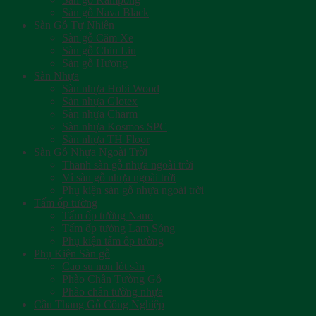
Sàn gỗ Nava Black
Sàn Gỗ Tự Nhiên
Sàn gỗ Căm Xe
Sàn gỗ Chiu Liu
Sàn gỗ Hương
Sàn Nhựa
Sàn nhựa Hobi Wood
Sàn nhựa Glotex
Sàn nhựa Charm
Sàn nhựa Kosmos SPC
Sàn nhựa TH Floor
Sàn Gỗ Nhựa Ngoài Trời
Thanh sàn gỗ nhựa ngoài trời
Vỉ sàn gỗ nhựa ngoài trời
Phụ kiện sàn gỗ nhựa ngoài trời
Tấm ốp tường
Tấm ốp tường Nano
Tấm ốp tường Lam Sóng
Phụ kiện tấm ốp tường
Phụ Kiện Sàn gỗ
Cao su non lót sàn
Phào Chân Tường Gỗ
Phào chân tường nhựa
Cầu Thang Gỗ Công Nghiệp