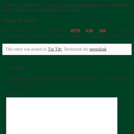
Trên đây là bài viết: “Sàn gỗ công nghiệp loại nào tốt nhất hiện
nay”. Được thực hiện bởi kho sàn 24h.
Thông tin liên hệ:
Kho Sàn 24h – Hotline:
0978 638 568
– Email:
khosan24h@gmail.com – Website tư vấn bán hàng: khosan24h.vn
This entry was posted in
Tin Tức
. Bookmark the
permalink
.
Trả lời
Email của bạn sẽ không được hiển thị công khai.
Các trường bắt
buộc được đánh dấu
*
Bình luận
*